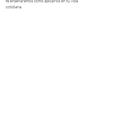
te enseñaremos como aplicarlos en tu vida 
cotidiana.
Compartir este evento
Tu escuela de vida
Política de cookies
Aviso legal