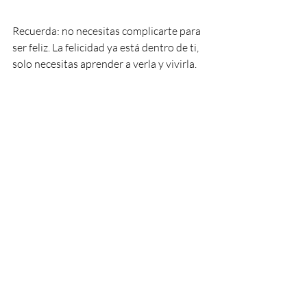
Recuerda: no necesitas complicarte para 
ser feliz. La felicidad ya está dentro de ti, 
solo necesitas aprender a verla y vivirla.
simplificarme la vida
fuera estrés
la vida es complicada
disfruta de lo simple
Entradas recientes
Ver todo