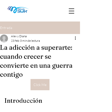
Entrada
Alex y Diana
23 feb
3 min de lectura
La adicción a superarte:
cuando crecer se
convierte en una guerra
contigo
Click Me
Introducción