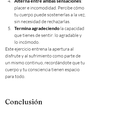
Alterna entre ambas sensaciones
: 
placer e incomodidad. Percibe cómo 
tu cuerpo puede sostenerlas a la vez, 
sin necesidad de rechazarlas.
Termina agradeciendo
 la capacidad 
que tienes de sentir: lo agradable y 
lo incómodo.
Este ejercicio entrena la apertura al 
disfrute y al sufrimiento como parte de 
un mismo continuo, recordándote que tu 
cuerpo y tu consciencia tienen espacio 
para todo.
Conclusión
Disfrute y sufrimiento son dos caras de la 
misma moneda. Ambos forman parte de 